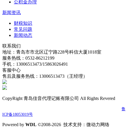
公积金办理
新闻资讯
财税知识
常见问题
新闻动态
联系我们
地址：青岛市市北区辽宁路228号科信大厦1018室
服务热线：0532-86212199
手机：13006513473/15863026491
客服中心
售后及服务热线：13006513473（王经理）
CopyRight 青岛佳音代理记账有限公司 All Rights Revered
电话：0532-86212199 传真：0532-86212199 邮箱：jydljz@163.com
鲁
ICP备18053019号
Powered by
W
DL
©2008-2026 技术支持：微动力网络