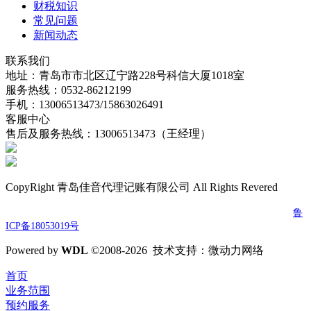
财税知识
常见问题
新闻动态
联系我们
地址：青岛市市北区辽宁路228号科信大厦1018室
服务热线：0532-86212199
手机：13006513473/15863026491
客服中心
售后及服务热线：13006513473（王经理）
CopyRight 青岛佳音代理记账有限公司 All Rights Revered
电话：0532-86212199 传真：0532-86212199 邮箱：jydljz@163.com
鲁
ICP备18053019号
Powered by
W
DL
©2008-2026 技术支持：微动力网络
首页
业务范围
预约服务