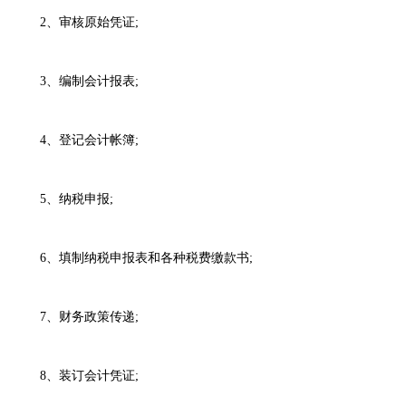
2、审核原始凭证;
3、编制会计报表;
4、登记会计帐簿;
5、纳税申报;
6、填制纳税申报表和各种税费缴款书;
7、财务政策传递;
8、装订会计凭证;